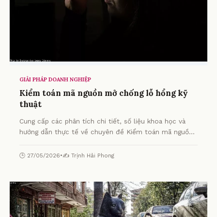
GIẢI PHÁP DOANH NGHIỆP
Kiểm toán mã nguồn mở chống lỗ hổng kỹ
thuật
Cung cấp các phân tích chi tiết, số liệu khoa học và
hướng dẫn thực tế về chuyên đề Kiểm toán mã nguồn
mở chống lỗ hổng kỹ thuật từ chuyên gia.
🕒 27/05/2026
•
✍️ Trịnh Hải Phong