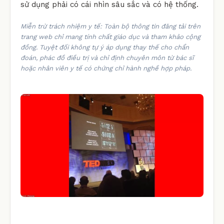
sử dụng phải có cái nhìn sâu sắc và có hệ thống.
Miễn trừ trách nhiệm y tế: Toàn bộ thông tin đăng tải trên
trang web chỉ mang tính chất giáo dục và tham khảo cộng
đồng. Tuyệt đối không tự ý áp dụng thay thế cho chẩn
đoán, phác đồ điều trị và chỉ định chuyên môn từ bác sĩ
hoặc nhân viên y tế có chứng chỉ hành nghề hợp pháp.