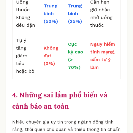
Uống
Cần hẹn
Trung
Trung
thuốc
giờ nhắc
bình
bình
không
nhở uống
(50%)
(25%)
đều đặn
thuốc
Tự ý
Cực
Nguy hiểm
tăng
Không
kỳ cao
tính mạng,
giảm
đạt
(>
cấm tự ý
liều
(0%)
70%)
làm
hoặc bỏ
4. Những sai lầm phổ biến và
cảnh báo an toàn
Nhiều chuyên gia uy tín trong ngành đồng tình
rằng, thói quen chủ quan và thiếu thông tin chuẩn