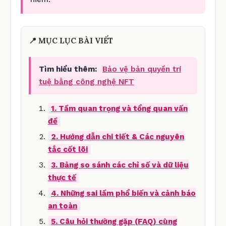
📍 MỤC LỤC BÀI VIẾT
Tìm hiểu thêm:
Bảo vệ bản quyền trí
tuệ bằng công nghệ NFT
1. Tầm quan trọng và tổng quan vấn
đề
2. Hướng dẫn chi tiết & Các nguyên
tắc cốt lõi
3. Bảng so sánh các chỉ số và dữ liệu
thực tế
4. Những sai lầm phổ biến và cảnh báo
an toàn
5. Câu hỏi thường gặp (FAQ) cùng