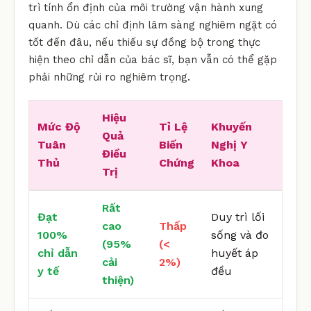
trì tính ổn định của môi trường vận hành xung
quanh. Dù các chỉ định lâm sàng nghiêm ngặt có
tốt đến đâu, nếu thiếu sự đồng bộ trong thực
hiện theo chỉ dẫn của bác sĩ, bạn vẫn có thể gặp
phải những rủi ro nghiêm trọng.
Hiệu
Mức Độ
Tỉ Lệ
Khuyến
Quả
Tuân
Biến
Nghị Y
Điều
Thủ
Chứng
Khoa
Trị
Rất
Đạt
Duy trì lối
cao
Thấp
100%
sống và đo
(95%
(<
chỉ dẫn
huyết áp
cải
2%)
y tế
đều
thiện)