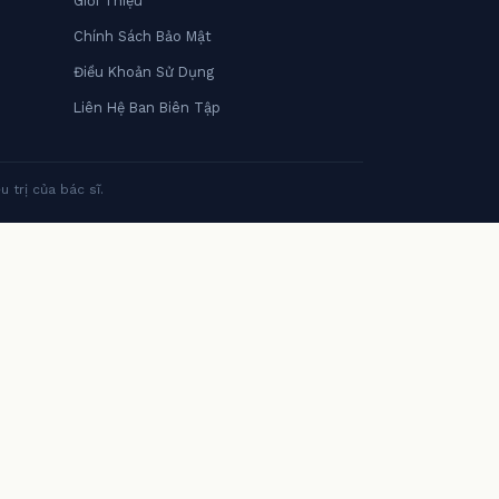
Giới Thiệu
Chính Sách Bảo Mật
Điều Khoản Sử Dụng
Liên Hệ Ban Biên Tập
 trị của bác sĩ.