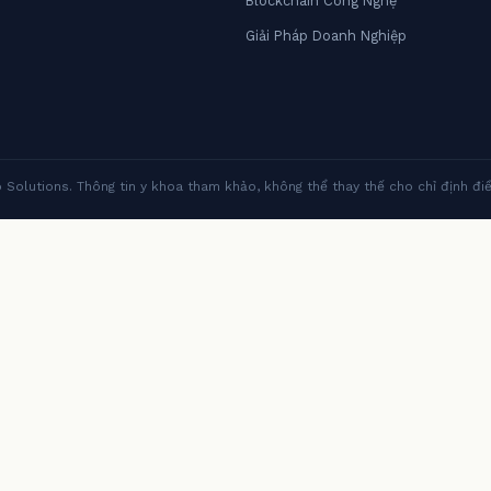
Blockchain Công Nghệ
Giải Pháp Doanh Nghiệp
olutions. Thông tin y khoa tham khảo, không thể thay thế cho chỉ định điều