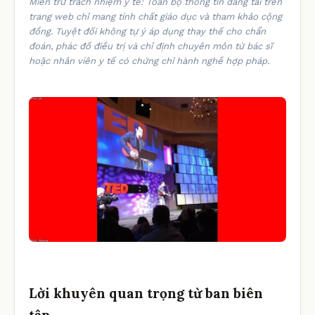
Miễn trừ trách nhiệm y tế: Toàn bộ thông tin đăng tải trên
trang web chỉ mang tính chất giáo dục và tham khảo cộng
đồng. Tuyệt đối không tự ý áp dụng thay thế cho chẩn
đoán, phác đồ điều trị và chỉ định chuyên môn từ bác sĩ
hoặc nhân viên y tế có chứng chỉ hành nghề hợp pháp.
Lời khuyên quan trọng từ ban biên
tập