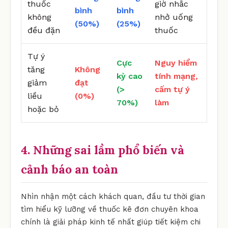
thuốc
giờ nhắc
bình
bình
không
nhở uống
(50%)
(25%)
đều đặn
thuốc
Tự ý
Cực
Nguy hiểm
tăng
Không
kỳ cao
tính mạng,
giảm
đạt
(>
cấm tự ý
liều
(0%)
70%)
làm
hoặc bỏ
4. Những sai lầm phổ biến và
cảnh báo an toàn
Nhìn nhận một cách khách quan, đầu tư thời gian
tìm hiểu kỹ lưỡng về thuốc kê đơn chuyên khoa
chính là giải pháp kinh tế nhất giúp tiết kiệm chi