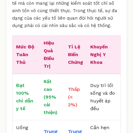
tế mà còn mang lại những kiểm soát tốt chỉ số
sinh tồn vô cùng thiết thực. Trong thực tế, sự đa
dạng của các yếu tố liên quan đòi hỏi người sử
dụng phải có cái nhìn sâu sắc và có hệ thống.
Hiệu
Mức Độ
Tỉ Lệ
Khuyến
Quả
Tuân
Biến
Nghị Y
Điều
Thủ
Chứng
Khoa
Trị
Rất
Đạt
Duy trì lối
cao
Thấp
100%
sống và đo
(95%
(<
chỉ dẫn
huyết áp
cải
2%)
y tế
đều
thiện)
Uống
Cần hẹn
Trung
Trung