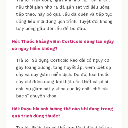
nếu thời gian nhớ ra đã gần sát với liều uống
tiếp theo, hãy bỏ qua liều đã quên và tiếp tục
uống liều mới đúng lịch trình. Tuyệt đối không
tự ý uống gấp đôi liều để bù đắp.
Hỏi: Thuốc kháng viêm Corticoid dùng lâu ngày
có nguy hiểm không?
Trả lời: Sử dụng Corticoid kéo dài có nguy cơ
gây loãng xương, tăng huyết áp, viêm loét dạ
dày và suy giảm miễn dịch. Do đó, loại thuốc
này chỉ được dùng khi thật cần thiết và phải
chịu sự giám sát y khoa cực kỳ chặt chẽ của
bác sĩ chuyên khoa.
Hỏi: Rượu bia ảnh hưởng thế nào khi đang trong
quá trình dùng thuốc?
Trả lời: Rượu bia có thể làm tăng đáng kể tác